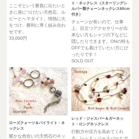
ト・ネックレス（スターリングシ
ここぞという勝負に出たいと
ルバー製チェーンネックレス60cm
きに身につけたい天然石、ル
付き）
ビーとヘマタイト。情熱に火
チェーンが長いので、仕事
をつけ、勝利に導く組み合わ
上、目立つアクセサリーが出
せです。
来ない方もシャツの下などに
33,000円
隠したりできます。ONの時も
OFFでも着けていたい方にぴ
ったりです！
SOLD OUT
レッド・ジャスパー＆ガーネッ
ローズクォーツ＆パイライト・ネ
ト・ロングネックレス
ックレス
行動力や活力を高めてくれ
暖かな色合いの天然石のネッ
る、レッド・ジャスパーとガ