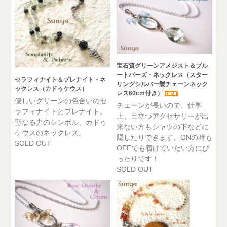
宝石質グリーンアメジスト＆ブル
ートパーズ・ネックレス（スター
セラフィナイト＆プレナイト・ネ
リングシルバー製チェーンネック
ックレス（カドゥケウス）
レス60cm付き）
優しいグリーンの色合いのセ
チェーンが長いので、仕事
ラフィナイトとプレナイト。
上、目立つアクセサリーが出
聖なる力のシンボル、カドゥ
来ない方もシャツの下などに
ケウスのネックレス。
隠したりできます。ONの時も
SOLD OUT
OFFでも着けていたい方にぴ
ったりです！
SOLD OUT