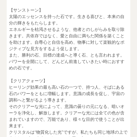
【サンストーン】
太陽のエッセンスを持った石です。生きる喜びと、本来の自
分の輝きをもたらします。
エネルギーを枯渇させるような、他者とのしがらみを取り除
きます。共依存ではなく、愛と自由に満ちた関係を築くこと
を助けます。自尊心と自信を高め、物事に対して楽観的なポ
ジティブな見方をするよう促します。
また、勝利の石、目標の達成へと導く石、とも言われます。
パワーを全開にして、どんどん前進していきたい時におすす
めの石です。
【クリアクォーツ】
ヒーリング効果の最も高い石の一つで、持つ人、そばにある
石のパワーをともに増幅します。意識の成長を促し、宇宙の
調和へと繋がるよう導きます。
そのクリアーな光によって、意識の曇りの元になる、暗いオ
ーラを浄化し、解放します。クリアーな光には全ての色が含
まれていますので、万能であり、様々な目的で使うことが出
来ます。
クリスタルは“物質化した光”ですが、私たちも同じ地球の上で