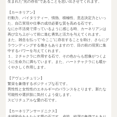
生まれた“光の存在”であることを思い出させてくれます。
【カーネリアン】
行動力、バイタリティー、情熱、積極性、意志決定力といっ
た、自己実現や仕事の成功必要な質を高める石です。
なにか不活発で滞っているように感じる時、カーネリアンは
再び立ち上がって前に進む勇気と活力を与えてくれます。
また、雑念を払って“今ここ”に存在することを助け、さらにグ
ラウンディングする働きもありますので、目の前の現実に集
中するパワーを与えてくれます。
１、２チャクラに作用する石で、その色からも想像がつくよ
うに生命力に満ちています。また、ハートチャクラにも暖か
くやさしく作用します。
【アヴェンチュリン】
繁栄を象徴するポジティブな石です。
男性性と女性性のエネルギーのバランスをとります。新たな
可能性や選択肢に気付くよう促します。
スピリチュアルな愛の石です。
【カーネリアンサードニクス】
夫婦和合をもたらす愛の石です。貞節、純潔の象徴でもあり